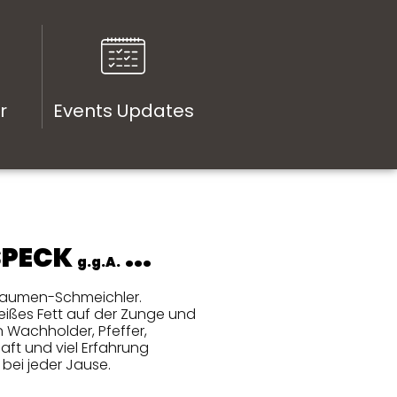
r
Events Updates
SPECK
...
g.g.A.
r Gaumen-Schmeichler.
eißes Fett auf der Zunge und
 Wachholder, Pfeffer,
aft und viel Erfahrung
bei jeder Jause.