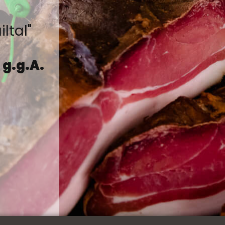
ltal"
k
g.g.A.