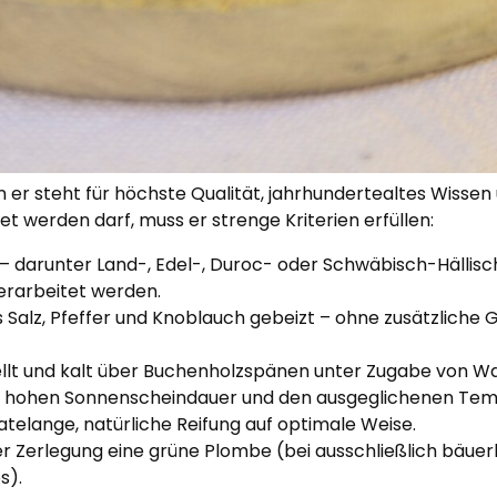
n er steht für höchste Qualität, jahrhundertealtes Wisse
et werden darf, muss er strenge Kriterien erfüllen:
e – darunter Land-, Edel-, Duroc- oder Schwäbisch-Hälli
verarbeitet werden.
aus Salz, Pfeffer und Knoblauch gebeizt – ohne zusätzlic
ellt und kalt über Buchenholzspänen unter Zugabe von 
lich hohen Sonnenscheindauer und den ausgeglichenen Te
atelange, natürliche Reifung auf optimale Weise.
er Zerlegung eine grüne Plombe (bei ausschließlich bäuer
s).