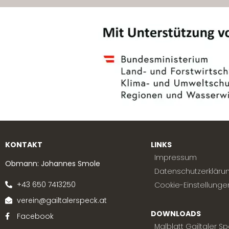
KONTAKT
LINKS
Impressum
Obmann: Johannes Smole
Datenschutzerkläru
+43 650 7413250
Cookie-Einstellunge
verein@gailtalerspeck.at
DOWNLOADS
Facebook
Malblatt Gailtaler Sp