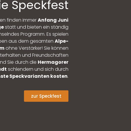
ie Speckfest
iten finden immer
Anfang Juni
ge
statt und bieten ein ständig
selndes Programm. Es spielen
ppen aus dem gesamten
Alpe-
um
ohne Verstärker! Sie können
nterhalten und Freundschaften
nd Sie durch die
Hermagorer
adt
schlendern und sich durch
ste Speckvarianten kosten
.
zur Speckfest