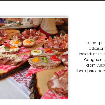
Lorem ips
adipisci
incididunt ut 
Congue mau
diam vulp
libero justo laor