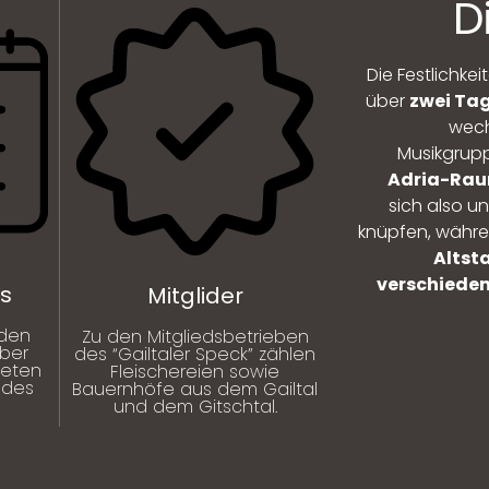
D
Die Festlichke
über
zwei Ta
wech
Musikgru
Adria-Ra
sich also u
knüpfen, währe
Altst
verschieden
s
Mitglider
nden
Zu den Mitgliedsbetrieben
über
des “Gailtaler Speck” zählen
ieten
Fleischereien sowie
ndes
Bauernhöfe aus dem Gailtal
und dem Gitschtal.