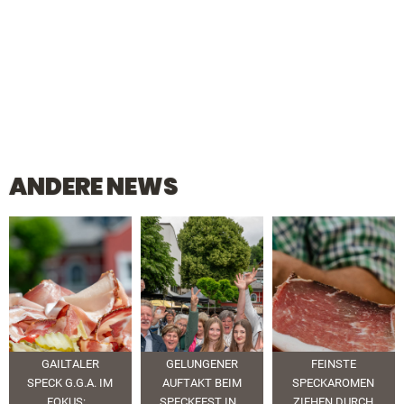
ANDERE NEWS
GAILTALER
GELUNGENER
FEINSTE
SPECK G.G.A. IM
AUFTAKT BEIM
SPECKAROMEN
FOKUS:...
SPECKFEST IN...
ZIEHEN DURCH