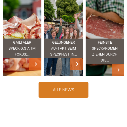
GAILTALER
GELUNGENER
FEINSTE
SPECK G.G.A. IM
AUFTAKT BEIM
SPECKAROMEN
FOKUS:...
SPECKFEST IN...
ZIEHEN DURCH
DIE...
ALLE NEWS