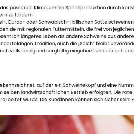
ber das passende Klima, um die Speckproduktion durch ko
rn zu fördern.
Edel-, Duroc- oder Schwäbisch-Hällischen Sattelschweinen
ie mit regionalen Futtermitteln, die frei von jeglichen
sentlich längeres Leben als andere Schweine aus andere
ndertelangen Tradition, auch die „Selch“ bleibt unveränd
blauch vollständig und sorgfältig eingebeizt und danach ü
 gekennzeichnet, auf der ein Schweinekopf und eine Numm
 selben landwirtschaftlichen Betrieb erfolgten. Die rot
rarbeitet wurde. Die Kund:innen können sich sicher sein: