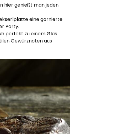
nn hier genießt man jeden
ekserlplatte eine garnierte
er Party.
ch perfekt zu einem Glas
btilen Gewürznoten aus