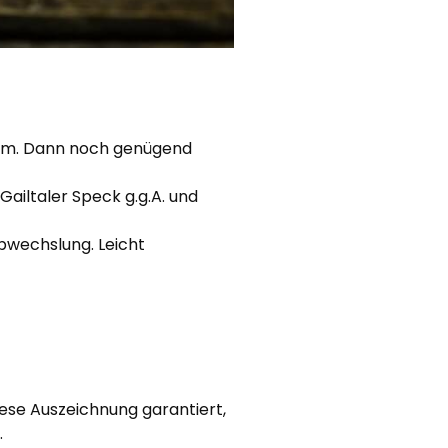
ndem. Dann noch genügend
ailtaler Speck g.g.A. und
bwechslung. Leicht
iese Auszeichnung garantiert,
.